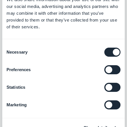
Leitfaden für den städtischen Nahverkehr
our social media, advertising and analytics partners who
Gastronomische Entdeckungen
may combine it with other information that you’ve
provided to them or that they’ve collected from your use
of their services.
Lokale Erlebnisse
Bildungsworkshops
Consent
Necessary
Selection
Leitfaden für Attraktionen und Freizeitaktivitäten
Gemeinschaftsveranstaltungen
Preferences
Leitfaden für lokale Märkte
Wanderrouten
Statistics
Veranstaltungen und Festivals
Marketing
Leitfaden für Familienereignisse
Leitfaden für Festivals und Konzerte