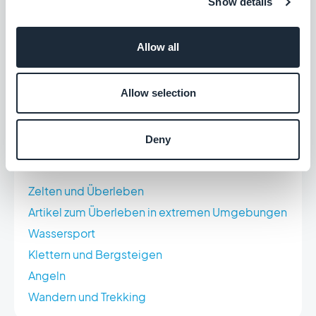
Show details
Leitfaden für Kultur- und Kunstveranstaltungen
Kommerzielle Ausstellungen und Messen
Konferenzen und Fachseminare
Allow all
Leitfaden für Sportveranstaltungen
Wohltätigkeitsveranstaltungen
Allow selection
Workshops und Kurse
Deny
Aktivitäten im Freien
Zelten und Überleben
Artikel zum Überleben in extremen Umgebungen
Wassersport
Klettern und Bergsteigen
Angeln
Wandern und Trekking