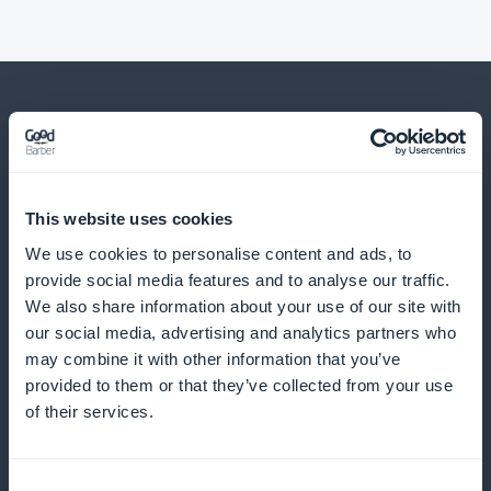
Und viele andere Dinge
This website uses cookies
We use cookies to personalise content and ads, to
provide social media features and to analyse our traffic.
We also share information about your use of our site with
our social media, advertising and analytics partners who
may combine it with other information that you’ve
provided to them or that they’ve collected from your use
Verfolgung von Engagement und
of their services.
Präferenzen
Nutzen Sie Analysetools, um Ihre Inhalte anzupassen
Consent