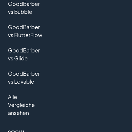
GoodBarber
vs Bubble
GoodBarber
vs FlutterFlow
GoodBarber
vs Glide
GoodBarber
vs Lovable
Alle
Vergleiche
ansehen