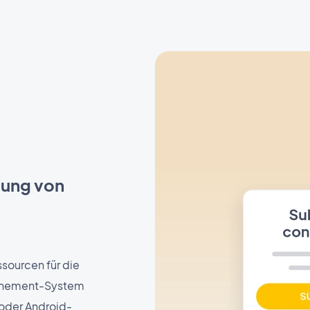
dung von
ssourcen für die
onnement-System
 oder Android-