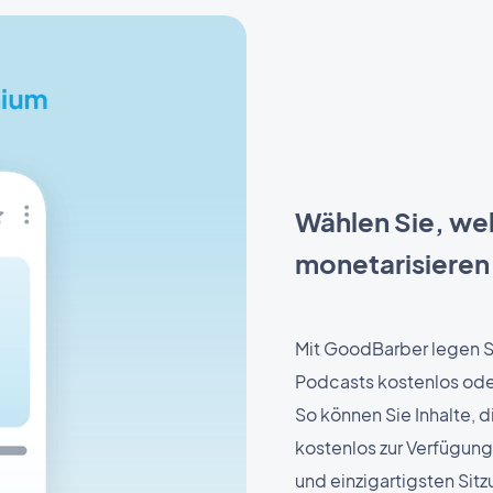
Wählen Sie, we
monetarisieren
Mit GoodBarber legen Si
Podcasts kostenlos ode
So können Sie Inhalte, d
kostenlos zur Verfügung
und einzigartigsten Sitz