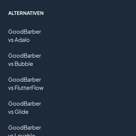
ALTERNATIVEN
GoodBarber
vs Adalo
GoodBarber
vs Bubble
GoodBarber
vs FlutterFlow
GoodBarber
vs Glide
GoodBarber
vs Lovable