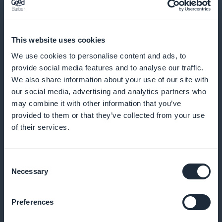
This website uses cookies
Und viele andere Dinge
We use cookies to personalise content and ads, to
provide social media features and to analyse our traffic.
We also share information about your use of our site with
our social media, advertising and analytics partners who
may combine it with other information that you’ve
provided to them or that they’ve collected from your use
of their services.
Genaue Verfolgung von Abonnements
Consent
Analysieren Sie das Verhalten und die Vorlieben der
Necessary
Selection
Abonnenten, um Ihre Angebote anzupassen
Preferences