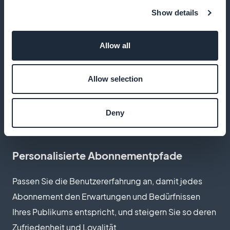
Show details
100% der Einnahmen für Sie
Allow all
Nutzen Sie alle Einnahmen aus Ihren Abonnements
voll aus und ermöglichen Sie so eine bessere
Allow selection
Reinvestition in die Qualität und die Suche nach
Inhalten
Deny
Personalisierte Abonnementpfade
Passen Sie die Benutzererfahrung an, damit jedes
Abonnement den Erwartungen und Bedürfnissen
Ihres Publikums entspricht, und steigern Sie so deren
Zufriedenheit und Loyalität