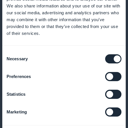
Zielgruppenansprache
We also share information about your use of our site with
our social media, advertising and analytics partners who
Nutzen Sie fortschrittliche Analysen, um die Vorlieben
may combine it with other information that you’ve
provided to them or that they’ve collected from your use
Ihrer Abonnenten zu verstehen und Ihre Inhalte
of their services.
entsprechend anzupassen und so deren Relevanz
und Wirksamkeit zu verbessern
Consent
Necessary
Selection
Werbeangebote, die bei der Ankunft
Preferences
sichtbar sind
Setzen Sie die Startseite strategisch ein, um
Statistics
Sonderangebote und Top-Artikel zu präsentieren, die
neue Besucher sofort fesseln und so die
Marketing
Konversionsrate erhöhen