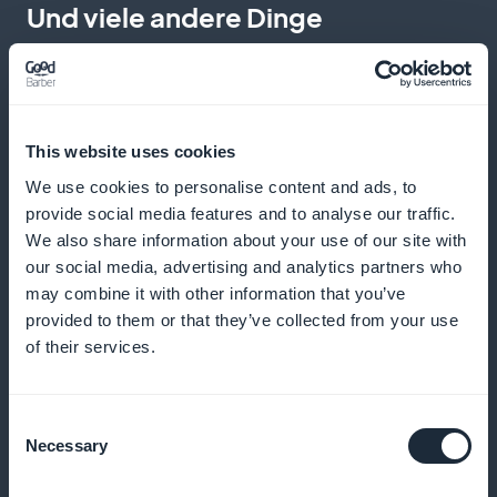
Und viele andere Dinge
This website uses cookies
We use cookies to personalise content and ads, to
provide social media features and to analyse our traffic.
Detaillierte Analyse der Nutzeraktivitäten
We also share information about your use of our site with
our social media, advertising and analytics partners who
Visualisieren Sie das Engagement und passen Sie
may combine it with other information that you’ve
Ihre Angebote an, um den Bedürfnissen von
provided to them or that they’ve collected from your use
Wanderern und Radfahrern besser gerecht zu werden
of their services.
Consent
Promotionen, die schon bei der
Necessary
Selection
Begrüßung sichtbar sind