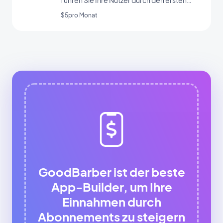
Start Ihrer App
$5pro Monat
GoodBarber ist der beste
App-Builder, um Ihre
Einnahmen durch
Abonnements zu steigern