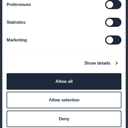
Preferences
Heben Sie Abonnements bereits auf der Startseite
hervor, um neue Besucher sofort anzulocken
Statistics
Marketing
Keine Provision auf Einkommen
Profitieren Sie von 100% Ihrer Einnahmen aus
Show details
Abonnements, ohne Abzüge durch GoodBarber
Allow all
Anpassbare Abonnementseiten
Allow selection
Passen Sie Ihre Abonnementseiten so an, dass sie
das Thema Abenteuer und Erkundung widerspiegeln,
Deny
wodurch die Attraktivität für neue Abonnenten