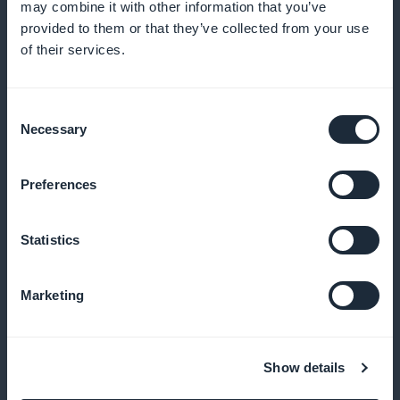
may combine it with other information that you’ve
provided to them or that they’ve collected from your use
of their services.
Detaillierte Abonnentenstatistiken für
Inhalte aus den Bereichen Biologie und
Umwelt
Consent
Necessary
Selection
Greifen Sie auf genaue Analysen Ihrer Abonnenten zu
und optimieren Sie Ihre Inhaltsstrategie
Preferences
Statistics
Widget zur Werbung für Abonnements im
Home-Bereich der mobilen Anwendung
Marketing
verfügbar
Erhöhen Sie Ihre Konversionen, indem Sie
Show details
Werbeaktionen direkt auf der Startseite anzeigen