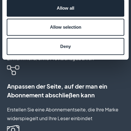
Allow all
Keine Provisionen auf Einnahmen aus
Allow selection
dem Verkauf von Abonnements
Deny
Behalten Sie mit GoodBarber 100% Ihres
Einkommens, ohne Provisionsgebühren
Anpassen der Seite, auf der man ein
Abonnement abschließen kann
Erstellen Sie eine Abonnementseite, die Ihre Marke
widerspiegelt und Ihre Leser einbindet