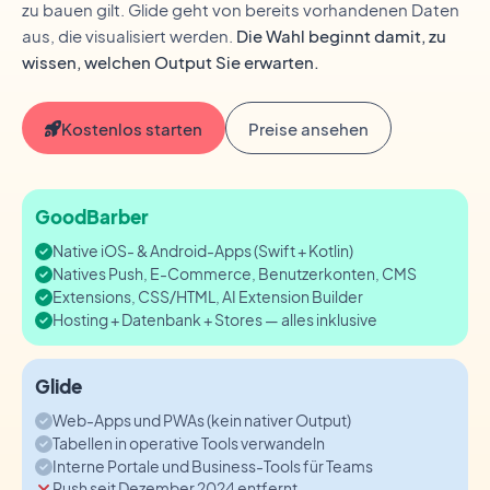
zu bauen gilt. Glide geht von bereits vorhandenen Daten
aus, die visualisiert werden.
Die Wahl beginnt damit, zu
wissen, welchen Output Sie erwarten.
Kostenlos starten
Preise ansehen
GoodBarber
Native iOS- & Android-Apps (Swift + Kotlin)
Natives Push, E-Commerce, Benutzerkonten, CMS
Extensions, CSS/HTML, AI Extension Builder
Hosting + Datenbank + Stores — alles inklusive
Glide
Web-Apps und PWAs (kein nativer Output)
Tabellen in operative Tools verwandeln
Interne Portale und Business-Tools für Teams
Push seit Dezember 2024 entfernt