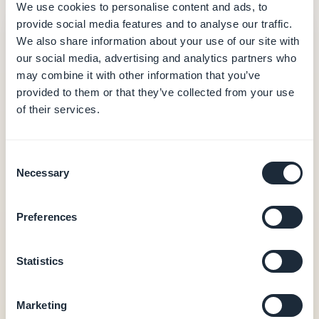
We use cookies to personalise content and ads, to
provide social media features and to analyse our traffic.
GoodBarber
— ab 30 €/Monat
We also share information about your use of our site with
30 €
our social media, advertising and analytics partners who
/Monat (jährliche Abrechnung)
may combine it with other information that you’ve
provided to them or that they’ve collected from your use
Hosting und Datenbank (Daten in Europa)
of their services.
CMS und Backoffice
Push-Benachrichtigungen (10.000/Monat)
Integrierte Analytics
Consent
Necessary
PWA-Output
Selection
0 % Provision auf E-Commerce-Transaktionen
Preferences
Native iOS- + Android-Apps — ab 55 €/Monat
Nativer iOS- + Android-Output (Swift + Kotlin)
Statistics
In-App-Käufe (Apple StoreKit / Google Play
Billing)
Benutzer-Authentifizierung, Treueprogramm,
Marketing
Buchung