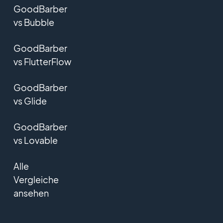
GoodBarber
vs Bubble
GoodBarber
vs FlutterFlow
GoodBarber
vs Glide
GoodBarber
vs Lovable
Alle
Vergleiche
ansehen