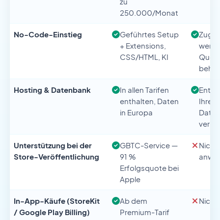
zu
250.000/Monat
No-Code-Einstieg
Geführtes Setup
Zugän
+ Extensions,
wenn 
CSS/HTML, KI
Quell
beher
Hosting & Datenbank
In allen Tarifen
Enthal
enthalten, Daten
Ihrer
in Europa
Daten
verbu
Unterstützung bei der
GBTC-Service —
Nicht
Store-Veröffentlichung
91 %
anwe
Erfolgsquote bei
Apple
In-App-Käufe (StoreKit
Ab dem
Nicht 
/ Google Play Billing)
Premium-Tarif