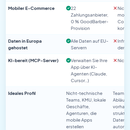
Mobiler E-Commerce
22
Nicht 
Zahlungsanbieter,
mobil
0 % GoodBarber-
Comm
Provision
konzip
Daten in Europa
Alle Daten auf EU-
Infras
gehostet
Servern
den 
KI-bereit (MCP-Server)
Verwalten Sie Ihre
Nicht
App über KI-
Agenten (Claude,
Cursor…)
Ideales Profil
Nicht-technische
Teams, d
Teams, KMU, lokale
Abläufe
Geschäfte,
vorhan
Agenturen, die
struktur
mobile Apps
Daten
erstellen
automat