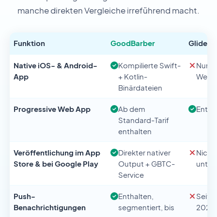
manche direkten Vergleiche irreführend macht.
Funktion
GoodBarber
Glide
Native iOS- & Android-
Kompilierte Swift-
Nur
App
+ Kotlin-
Weba
Binärdateien
Progressive Web App
Ab dem
Entha
Standard-Tarif
enthalten
Veröffentlichung im App
Direkter nativer
Nicht 
Store & bei Google Play
Output + GBTC-
unter
Service
Push-
Enthalten,
Seit 
Benachrichtigungen
segmentiert, bis
2024 