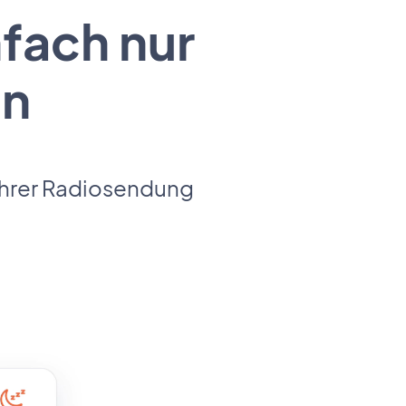
nfach nur
en
 Ihrer Radiosendung