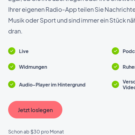
Ihrer eigenen Radio-App teilen Sie Nachrichte
Musik oder Sport und sind immer ein Stück näh
dran.
Live
Podc
Widmungen
Ruh
Versc
Audio-Player im Hintergrund
Video
Jetzt loslegen
Schon ab $30 pro Monat