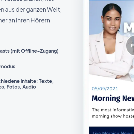
n aus der ganzen Welt,
er an Ihren Hörern
asts (mit Offline-Zugang)
emodus
hiedene Inhalte: Texte,
s, Fotos, Audio