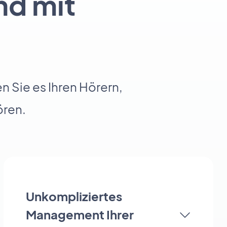
nd mit
 Sie es Ihren Hörern,
ören.
Unkompliziertes
Management Ihrer