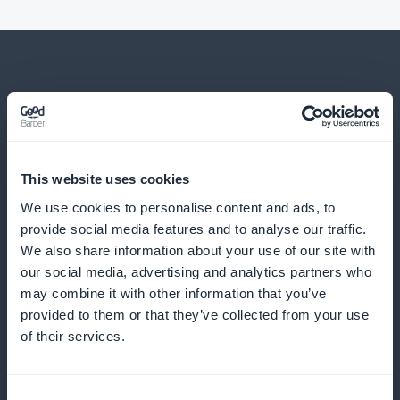
Und viele andere Dinge
This website uses cookies
We use cookies to personalise content and ads, to
provide social media features and to analyse our traffic.
We also share information about your use of our site with
our social media, advertising and analytics partners who
may combine it with other information that you’ve
Detaillierte Einblicke in jugendliche
provided to them or that they’ve collected from your use
Modetrends
of their services.
Bieten Sie umfassende Analysen zu den neuesten
Trends und den Vorlieben junger Verbraucher an, um
Consent