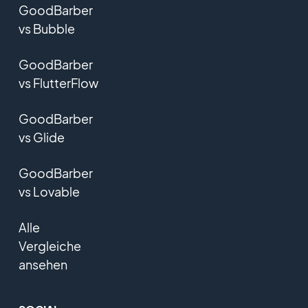
GoodBarber
vs Bubble
GoodBarber
vs FlutterFlow
GoodBarber
vs Glide
GoodBarber
vs Lovable
Alle
Vergleiche
ansehen