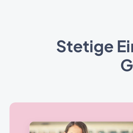
Stetige E
G