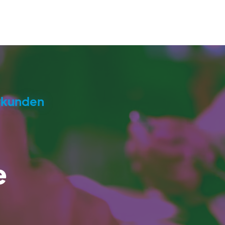
erkunden
e