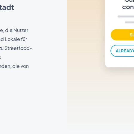
tadt
e, die Nutzer
nd Lokale für
zu Streetfood-
s
nden, die von