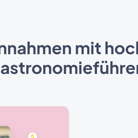
innahmen mit ho
astronomieführe