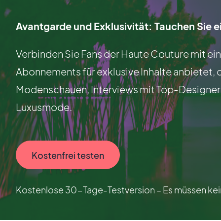
Avantgarde und Exklusivität: Tauchen Sie ei
Verbinden Sie Fans der Haute Couture mit ei
Abonnements für exklusive Inhalte anbietet, 
Modenschauen, Interviews mit Top-Designern 
Luxusmode.
Kostenfrei testen
Kostenlose 30-Tage-Testversion – Es müssen kein