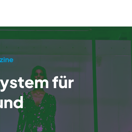
zine
stem für
und