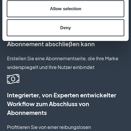
Einkommens, ohne Provisionsgebühren
Allow selection
Deny
Anpassen der Seite, auf der man ein
Abonnement abschließen kann
Erstellen Sie eine Abonnementseite, die Ihre Marke
widerspiegelt und Ihre Nutzer einbindet
Integrierter, von Experten entwickelter
Workflow zum Abschluss von
Abonnements
Profitieren Sie von einer reibungslosen