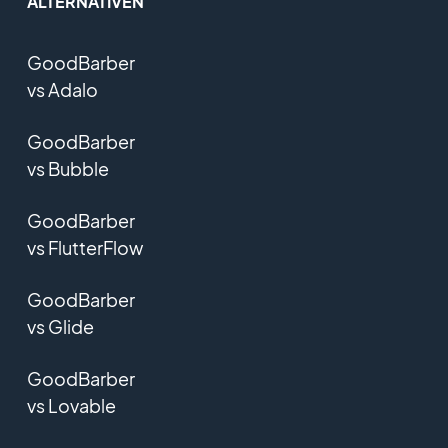
ALTERNATIVEN
GoodBarber
vs Adalo
GoodBarber
vs Bubble
GoodBarber
vs FlutterFlow
GoodBarber
vs Glide
GoodBarber
vs Lovable