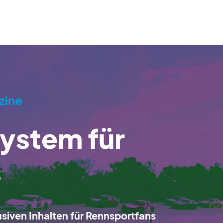
zine
stem für
s
siven Inhalten für Rennsportfans