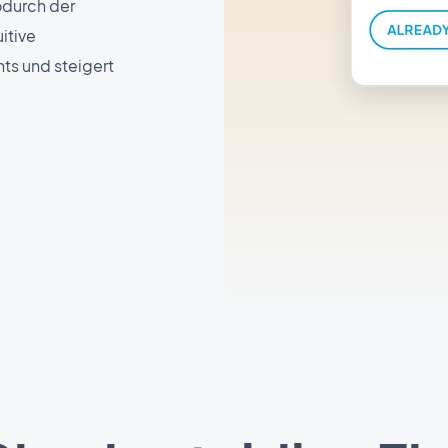
odurch der
itive
ts und steigert