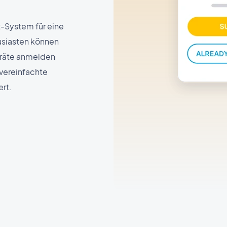
-System für eine
siasten können
eräte anmelden
 vereinfachte
rt.