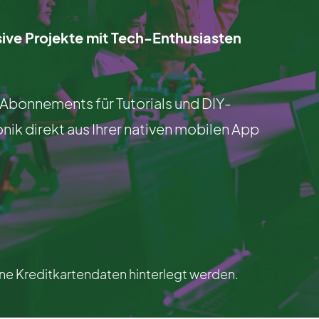
sive Projekte mit Tech-Enthusiasten
e Abonnements für Tutorials und DIY-
nik direkt aus Ihrer nativen mobilen App
e Kreditkartendaten hinterlegt werden.