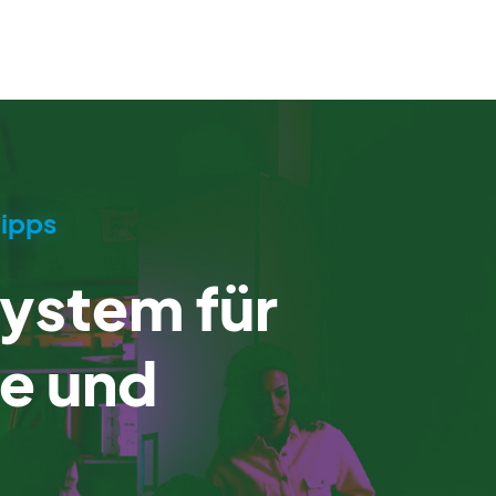
tipps
stem für
e und