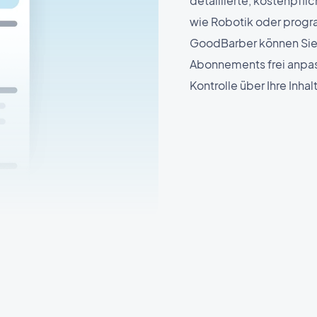
detaillierte, kostenpfli
wie Robotik oder progr
GoodBarber können Sie 
Abonnements frei anpass
Kontrolle über Ihre Inhal