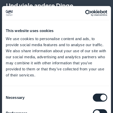
Und viele andere Dinge
This website uses cookies
We use cookies to personalise content and ads, to
provide social media features and to analyse our traffic.
We also share information about your use of our site with
Detaillierte Analysen von Abonnements
our social media, advertising and analytics partners who
may combine it with other information that you’ve
Verfolgen Sie genau, wie sich Ihre Abonnements
provided to them or that they’ve collected from your use
entwickeln, und passen Sie Ihre Strategien
of their services.
entsprechend an
Consent
Necessary
Selection
Promotion, die auf der Startseite der
Anwendung sichtbar ist