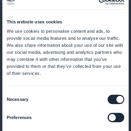
This website uses cookies
We use cookies to personalise content and ads, to
Detaillierte Analysen der Leistung von
provide social media features and to analyse our traffic.
We also share information about your use of our site with
Abonnenten
our social media, advertising and analytics partners who
may combine it with other information that you’ve
Optimieren Sie Ihre Inhaltsstrategien, indem Sie die
provided to them or that they’ve collected from your use
Vorlieben und das Verhalten Ihrer Abonnenten
of their services.
analysieren
Consent
Necessary
Selection
Promotionen, die schon bei der
Begrüßung sichtbar sind
Preferences
Lenken Sie die Aufmerksamkeit auf Ihre