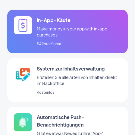
In-App-Käufe
Make money in your app with in-app
purchases
$49pro Monat
System zur Inhaltsverwaltung
Erstellen Sie alle Arten von Inhalten direkt
im Backoffice
Kostenlos
Automatische Push-
Benachrichtigungen
Gibt es etwas Neues zu Ihrer App?