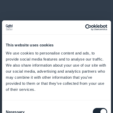
Und viele andere Dinge
This website uses cookies
We use cookies to personalise content and ads, to
provide social media features and to analyse our traffic.
We also share information about your use of our site with
Analyse von künstlerischen Trends
our social media, advertising and analytics partners who
may combine it with other information that you’ve
provided to them or that they’ve collected from your use
Bieten Sie Einblicke in aktuelle Kunsttrends, um den
of their services.
Nutzern zu helfen, auf dem Laufenden zu bleiben und
neue Techniken in ihre Arbeit zu integrieren
Consent
Necessary
Selection