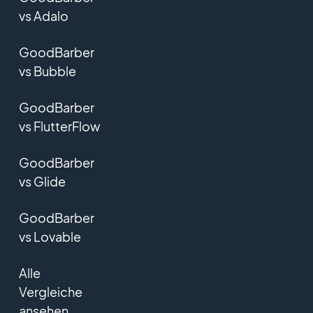
vs Adalo
GoodBarber
vs Bubble
GoodBarber
vs FlutterFlow
GoodBarber
vs Glide
GoodBarber
vs Lovable
Alle
Vergleiche
ansehen