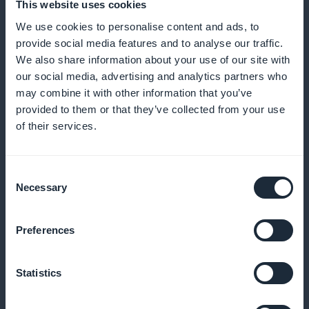
This website uses cookies
We use cookies to personalise content and ads, to
provide social media features and to analyse our traffic.
We also share information about your use of our site with
Tipps, um die Feierlichkeiten in vollen
our social media, advertising and analytics partners who
may combine it with other information that you’ve
Zügen zu genießen
provided to them or that they’ve collected from your use
of their services.
Bieten Sie Tipps an, wie Sie das Beste aus jeder
Veranstaltung herausholen können, einschließlich der
besten Zeiten für die Teilnahme und der Highlights,
Consent
Necessary
Selection
die Sie nicht verpassen sollten
Preferences
Promotion auf der Startseite sichtbar
Statistics
Heben Sie bevorstehende Veranstaltungen und