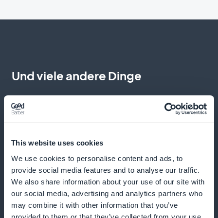
Und viele andere Dinge
This website uses cookies
We use cookies to personalise content and ads, to
Workshops und Webinare
provide social media features and to analyse our traffic.
We also share information about your use of our site with
Nehmen Sie an Workshops und Webinaren teil, in
our social media, advertising and analytics partners who
denen Sie Ihre Schreib- und Marketingtechniken
may combine it with other information that you’ve
provided to them or that they’ve collected from your use