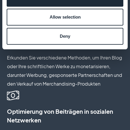
Schreibens funktioniert, auf dem neuesten Stand der
Nachrichten und Inhaltstrends
Allow selection
Deny
Monetarisierung Ihres Schreibens
Erkunden Sie verschiedene Methoden, um Ihren Blog
oder Ihre schriftlichen Werke zu monetarisieren,
darunter Werbung, gesponserte Partnerschaften und
den Verkauf von Merchandising-Produkten
Optimierung von Beiträgen in sozialen
Netzwerken