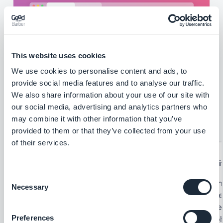
This website uses cookies
We use cookies to personalise content and ads, to
provide social media features and to analyse our traffic.
We also share information about your use of our site with
our social media, advertising and analytics partners who
may combine it with other information that you’ve
provided to them or that they’ve collected from your use
of their services.
Bestellverwaltung
Zei
Consent
Ihre App nimmt Bestellungen für Sie an.
Um 
Necessary
Selection
Wenn Ihre Kunden Essen ausgewählt
Ihr
haben und den Inhalt ihres Warenkorbs
bie
bestätigt haben, wird auf Ihrer Seite eine
Abh
Preferences