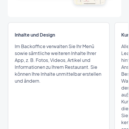
Inhalte und Design
Ku
Im Backoffice verwalten Sie Ihr Menü
All
sowie sämtliche weiteren Inhalte Ihrer
Lea
App, z. B. Fotos, Videos, Artikel und
hin
Informationen zu Ihrem Restaurant. Sie
Ans
können Ihre Inhalte unmittelbar erstellen
Bes
und ändern.
War
dem
auß
Kun
die
Sie
ken