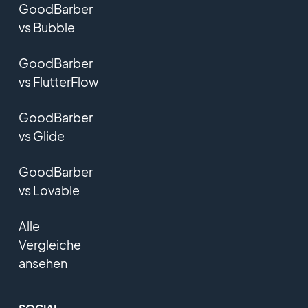
GoodBarber
vs Bubble
GoodBarber
vs FlutterFlow
GoodBarber
vs Glide
GoodBarber
vs Lovable
Alle
Vergleiche
ansehen