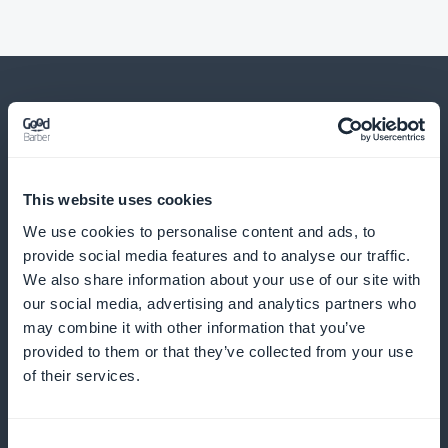
Und viele andere Dinge
This website uses cookies
We use cookies to personalise content and ads, to
provide social media features and to analyse our traffic.
We also share information about your use of our site with
our social media, advertising and analytics partners who
may combine it with other information that you’ve
provided to them or that they’ve collected from your use
Insights in Echtzeit
of their services.
Nutzen Sie Analysetools, um die Wirksamkeit Ihrer
Programme zu verfolgen und Ihre Strategien in
Consent