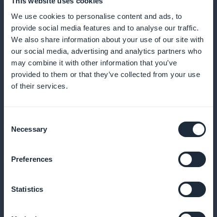
This website uses cookies
We use cookies to personalise content and ads, to
provide social media features and to analyse our traffic.
We also share information about your use of our site with
our social media, advertising and analytics partners who
may combine it with other information that you’ve
Verfolgung der Leistung
provided to them or that they’ve collected from your use
of their services.
Analysieren Sie die Bindungsdaten, um Ihre
Angebote zu optimieren
Consent
Necessary
Selection
Promotion-Widget
Preferences
Verwenden Sie Widgets, um Ihre Abonnements in der
Statistics
App aktiv zu bewerben