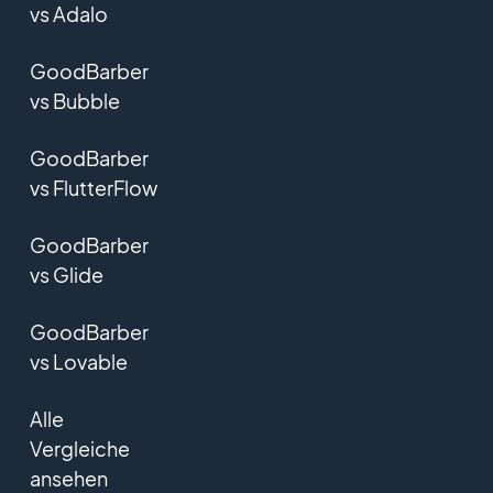
vs Adalo
GoodBarber
vs Bubble
GoodBarber
vs FlutterFlow
GoodBarber
vs Glide
GoodBarber
vs Lovable
Alle
Vergleiche
ansehen