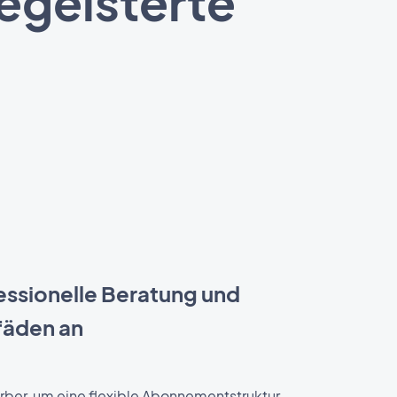
begeisterte
essionelle Beratung und
fäden an
er, um eine flexible Abonnementstruktur