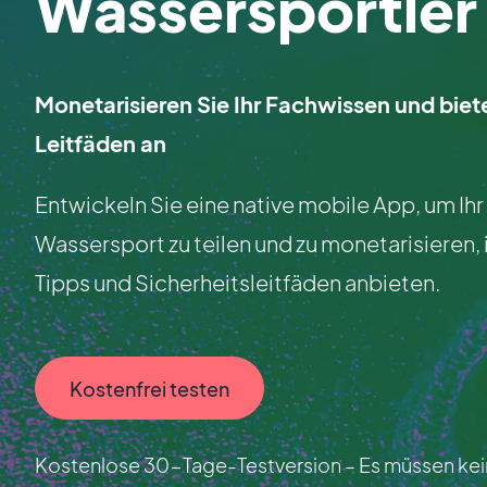
Wassersportler
Monetarisieren Sie Ihr Fachwissen und biet
Leitfäden an
Entwickeln Sie eine native mobile App, um Ih
Wassersport zu teilen und zu monetarisieren
Tipps und Sicherheitsleitfäden anbieten.
Kostenfrei testen
Kostenlose 30-Tage-Testversion – Es müssen kein