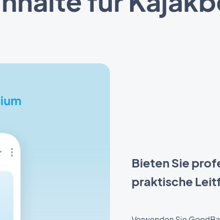
Inhalte für Kajak
Bieten Sie prof
praktische Leit
Verwenden Sie GoodBarb