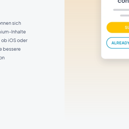
nnen sich
mium-Inhalte
l ob iOS oder
ne bessere
von