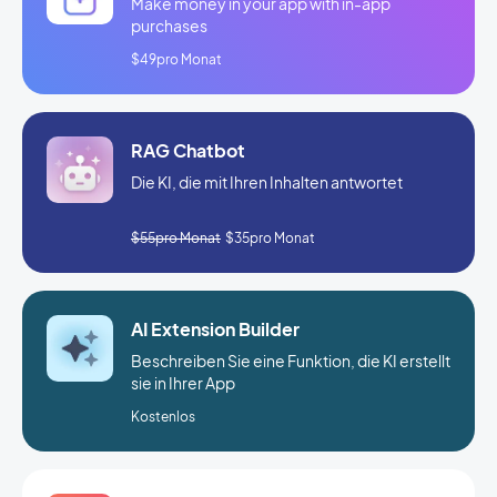
Make money in your app with in-app
purchases
$49pro Monat
RAG Chatbot
Die KI, die mit Ihren Inhalten antwortet
$55pro Monat
$35pro Monat
AI Extension Builder
Beschreiben Sie eine Funktion, die KI erstellt
sie in Ihrer App
Kostenlos