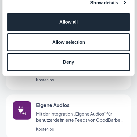
Show details
Formular
Mit der Integration für Formulare von
GoodBarber können Sie mit den Nutzern
Allow all
Ihrer App interagieren und Daten erheben.
Kostenlos
Allow selection
Eigener Video-Feed
Deny
Mit der Integration für benutzerdefinierte
Feeds von GoodBarber teilen Sie externe
Inhalte über Ihren eigenen
Kostenlos
benutzerdefinierten Feed.
Eigene Audios
Mit der Integration „Eigene Audios“ für
benutzerdefinierte Feeds von GoodBarber
teilen Sie Audiodateien über Ihren eigenen
Kostenlos
benutzerdefinierten Feed.