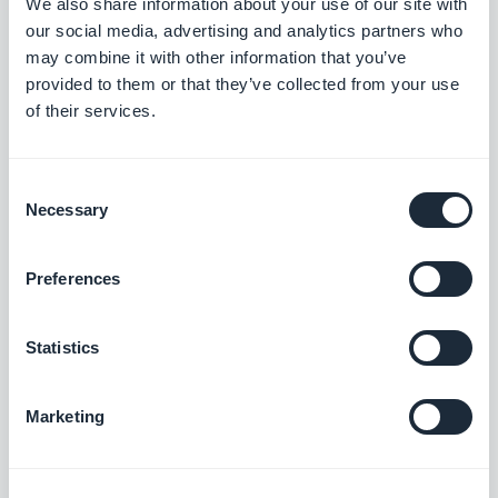
We also share information about your use of our site with
Passen Sie die URLs Ihrer App an, um die
our social media, advertising and analytics partners who
Suchmaschinenoptimierung zu verbessern,
may combine it with other information that you’ve
Links besser lesbar zu machen und das
Kostenlos
Teilen von Links zu erleichtern.
provided to them or that they’ve collected from your use
of their services.
Suchen
Consent
Mit der Erweiterung „Suche“ von
Necessary
Selection
GoodBarber integrieren Sie eine interne
Suchmaschine in Ihre App, mit der Ihre
Kostenlos
Nutzer Ihre Inhalte schnell finden können.
Preferences
ChatGPT
Statistics
Stärken Sie Ihre App mit KI
Marketing
Kostenlos