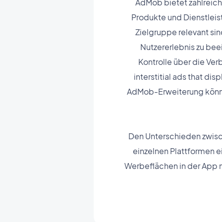
AdMob bietet zahlreiche
Produkte und Dienstleis
Zielgruppe relevant sin
Nutzererlebnis zu bee
Kontrolle über die Verb
interstitial ads that dis
AdMob-Erweiterung können
Den Unterschieden zwisch
einzelnen Plattformen 
Werbeflächen in der App mö