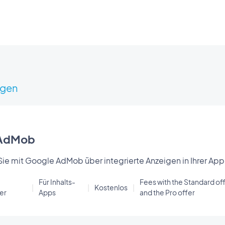
igen
 AdMob
Sie mit Google AdMob über integrierte Anzeigen in Ihrer A
Für Inhalts-
Fees with the Standard off
|
|
Kostenlos
|
er
Apps
and the Pro offer