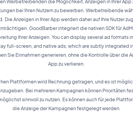
n Werbetreibenden die Möglichkeit, Anzeigen in Ihrer App z
tungen bei Ihren Nutzern zu bewerben. Werbetreibende wähle
d. Die Anzeigen in Ihrer App werden daher auf Ihre Nutzer z
inträchtigen. GoodBarber integriert die nativen SDK für AdM
reitung Ihrer Anzeigen. You can display several ad formats i
play full-screen, and native ads, which are subtly integrated 
 Sie Einnahmen generieren, ohne die Kontrolle über die An
App zu verlieren.
en Plattformen wird Rechnung getragen, und es ist möglic
einzugeben. Bei mehreren Kampagnen können Prioritäten fe
glichst sinnvoll zu nutzen. Es können auch für jede Plattform
die Anzeige der Kampagnen festgelegt werden.