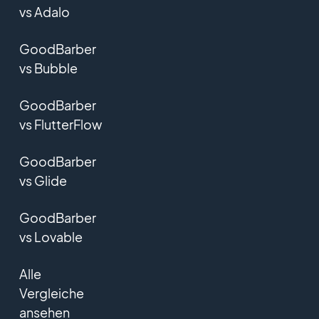
vs Adalo
GoodBarber
vs Bubble
GoodBarber
vs FlutterFlow
GoodBarber
vs Glide
GoodBarber
vs Lovable
Alle
Vergleiche
ansehen