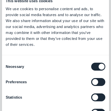
This website uses cookies
We use cookies to personalise content and ads, to
provide social media features and to analyse our traffic.
$49pro Monat
We also share information about your use of our site with
our social media, advertising and analytics partners who
may combine it with other information that you’ve
Google AdMob
provided to them or that they’ve collected from your use
Generieren Sie mit Google AdMob über
of their services.
integrierte Anzeigen in Ihrer App
regelmäßige Einnahmen
Kostenlos
Consent
Necessary
Selection
Meta Audience Network Native Ads
Preferences
Fördern Sie die Interaktion und steigern Sie
Ihren Umsatz mit nativen Anzeigen, die sich
natürlich in Ihre Benutzeroberfläche
Kostenlos
Statistics
einfügen. (ehemals Facebook Native Ads)