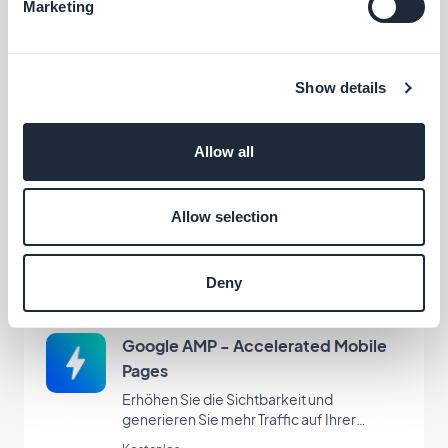
Marketing
App-Anleitung
Erstellen Sie ein integriertes Tutorial und
führen Sie Ihre Nutzer durch den ersten
Show details
Start Ihrer App
$5pro Monat
Allow all
Suchen
Mit der Erweiterung „Suche“ von
Allow selection
GoodBarber integrieren Sie eine interne
Suchmaschine in Ihre App, mit der Ihre
Kostenlos
Nutzer Ihre Inhalte schnell finden können.
Deny
Google AMP - Accelerated Mobile
Pages
Erhöhen Sie die Sichtbarkeit und
generieren Sie mehr Traffic auf Ihrer
Progressive Web App