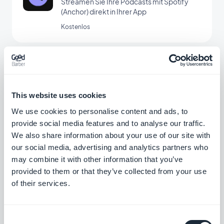
Streamen Sie Ihre Podcasts mit Spotify
(Anchor) direkt in Ihrer App
Kostenlos
Vimeo
Mit der Vimeo-Integration für Ihre
GoodBarber-App synchronisieren Sie Ihre
This website uses cookies
Vimeo-Inhalte automatisch und in Echtzeit
Kostenlos
We use cookies to personalise content and ads, to
mit Ihrer App.
provide social media features and to analyse our traffic.
We also share information about your use of our site with
our social media, advertising and analytics partners who
Meta Pixel & App Events
may combine it with other information that you’ve
App-Integration von Meta Pixel (ehemals
provided to them or that they’ve collected from your use
Facebook Pixel) und dem Facebook Event
Analytics SDK zur Analyse des
of their services.
Kostenlos
Nutzerverhaltens und zur
Marketingoptimierung
Consent