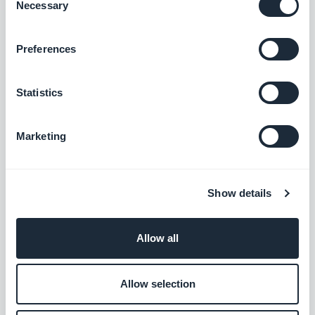
Necessary
Google Tag Manager
Selection
Zusätzliche Nutzungsstatistiken durch
Verknüpfung Ihrer App mit Google Tag
Preferences
Manager
Kostenlos
Statistics
Countly
Marketing
Analysieren Sie die Nutzungsstatistiken
Ihrer App
Kostenlos
Show details
Podcast-Feed
Allow all
Bieten Sie Ihren Nutzern direkten Zugang
zu Ihren Podcasts.
Allow selection
Kostenlos