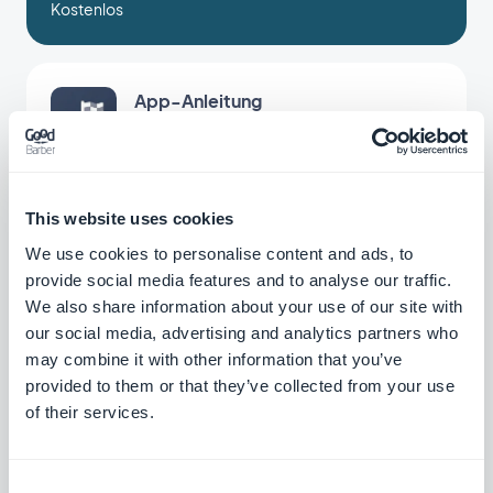
Kostenlos
App-Anleitung
Erstellen Sie ein integriertes Tutorial und
führen Sie Ihre Nutzer durch den ersten
Start Ihrer App
$5pro Monat
This website uses cookies
We use cookies to personalise content and ads, to
Offline
provide social media features and to analyse our traffic.
We also share information about your use of our site with
Der Inhalt Ihrer App ist auch ohne
Verbindung verfügbar
our social media, advertising and analytics partners who
may combine it with other information that you’ve
Kostenlos
provided to them or that they’ve collected from your use
of their services.
KI-Assistent
Vereinfachen Sie die Erstellung von
Consent