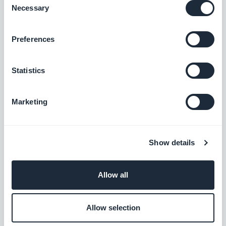
Inhalten mit dem KI-Assistenten,
Necessary
Selection
angetrieben von OpenAI
Kostenlos
Preferences
Personalisierter Domainname
Statistics
Stärken Sie Ihre Markenidentität mit einer
einheitlichen Domain für Ihre Progressive
Web App.
Marketing
Kostenlos
Show details
Meta Title & Meta Description
Optimieren Sie die
Suchmaschinenoptimierung und die
Allow all
Sichtbarkeit Ihrer PWA durch effektive
Kostenlos
Meta-Tags.
Allow selection