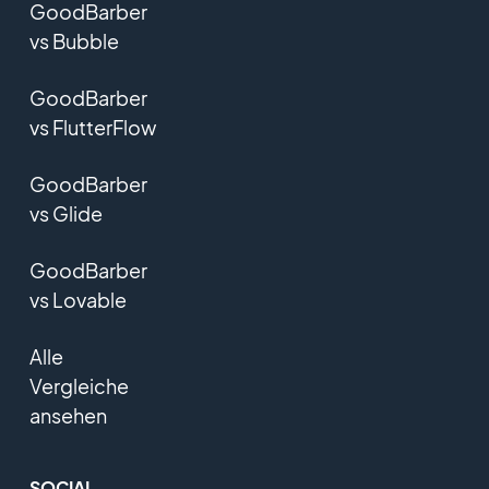
GoodBarber
vs Bubble
GoodBarber
vs FlutterFlow
GoodBarber
vs Glide
GoodBarber
vs Lovable
Alle
Vergleiche
ansehen
SOCIAL