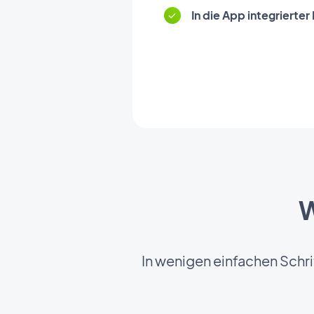
In die App integrierter
W
In wenigen einfachen Schri