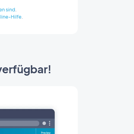
en sind
.
line-Hilfe
.
 verfügbar!