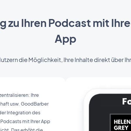
g zu Ihren Podcast mit Ih
App
Nutzern die Möglichkeit, Ihre Inhalte direkt über I
zentralisieren: Ihre
chaft usw. GoodBarber
der Integration des
Podcasts mit Ihrer App
icht. Das erhöht die