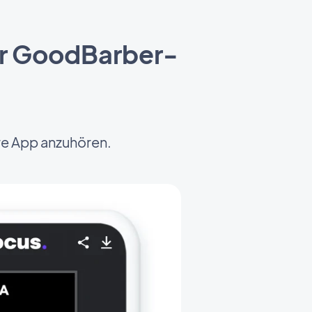
rer GoodBarber-
hre App anzuhören.