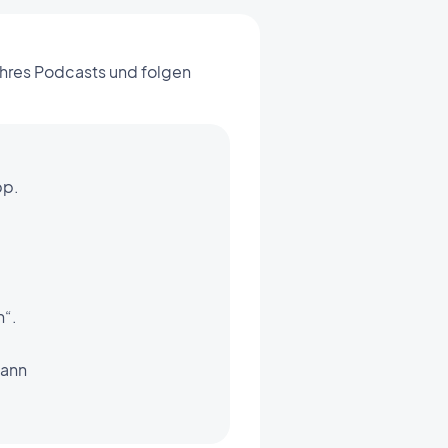
Ihres Podcasts und folgen
pp.
n“.
dann