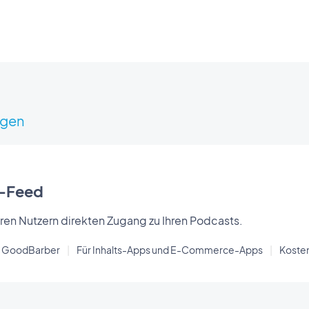
igen
-Feed
hren Nutzern direkten Zugang zu Ihren Podcasts.
on GoodBarber
|
Für Inhalts-Apps und E-Commerce-Apps
|
Koste