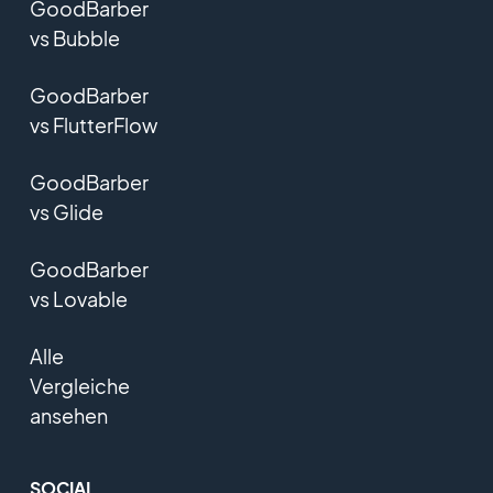
GoodBarber
vs Bubble
GoodBarber
vs FlutterFlow
GoodBarber
vs Glide
GoodBarber
vs Lovable
Alle
Vergleiche
ansehen
SOCIAL