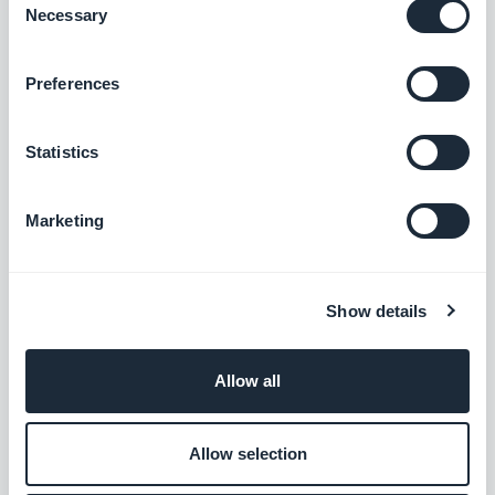
Necessary
Selection
Microsoft Outlook
Connect your GoodBarber app to your
Outlook email
Preferences
Kostenlos
Statistics
Zoho CRM
Marketing
Für bessere Kundenbeziehungen
Kostenlos
Show details
Gmail
Allow all
Verknüpfung Ihrer GoodBarber-App mit
Gmail
Allow selection
Kostenlos