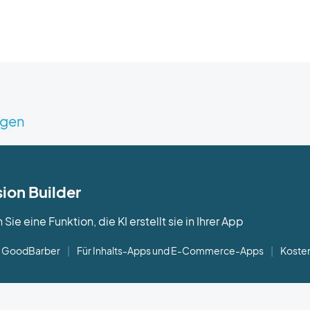
igen
sion Builder
ie eine Funktion, die KI erstellt sie in Ihrer App
on GoodBarber
|
Für Inhalts-Apps und E-Commerce-Apps
|
Koste