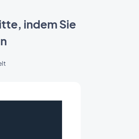
tte, indem Sie
en
lt