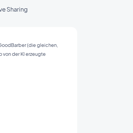
ve Sharing
 GoodBarber (die gleichen,
 von der KI erzeugte