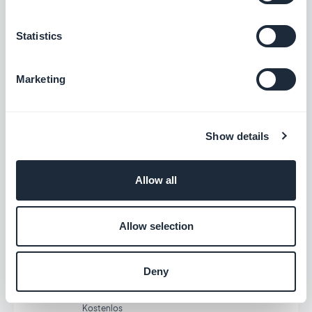
KI-Assistent
Statistics
Vereinfachen Sie die Erstellung von Inhalten
mit dem KI-Assistenten, angetrieben von
OpenAI
Marketing
Kostenlos
Show details
ChatGPT
Stärken Sie Ihre App mit KI
Allow all
Kostenlos
Allow selection
Instagram for Business
Deny
Verknüpfung von Geschäft und Instagram-
Konto
Kostenlos