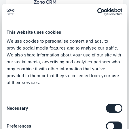
Zoho CRM
Für bessere Kundenbeziehungen
Kostenlos
This website uses cookies
We use cookies to personalise content and ads, to
Loyalty program
provide social media features and to analyse our traffic.
We also share information about your use of our site with
Reward your customers and increase your
our social media, advertising and analytics partners who
sales
may combine it with other information that you’ve
$10pro Monat
provided to them or that they’ve collected from your use
of their services.
App-Anleitung
Consent
Erstellen Sie ein integriertes Tutorial und
Necessary
führen Sie Ihre Nutzer durch den ersten Start
Selection
Ihrer App
$5pro Monat
Preferences