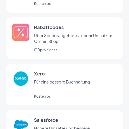
bezahlen“
Kostenlos
Rabattcodes
Über Sonderangebote zu mehr Umsatz im
Online-Shop
$10pro Monat
Xero
Für eine bessere Buchhaltung
Kostenlos
Salesforce
Höhere Umsätze und bessere