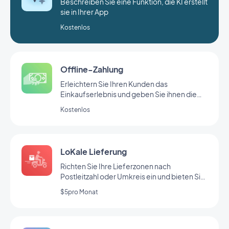
Beschreiben Sie eine Funktion, die KI erstellt
sie in Ihrer App
Kostenlos
Offline-Zahlung
Erleichtern Sie Ihren Kunden das
Einkaufserlebnis und geben Sie ihnen die
Möglichkeit, außerhalb der App zu bezahlen.
Kostenlos
So erreichen Sie eine größere Zielgruppe.
LoKale Lieferung
Richten Sie Ihre Lieferzonen nach
Postleitzahl oder Umkreis ein und bieten Sie
Ihrer lokalen Gemeinschaft eine schnelle
$5pro Monat
Lieferung.