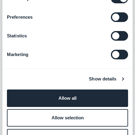
Kostenlos
Preferences
Lagerbestandsverwaltung
Statistics
Lagerbestand all Ihrer Produkte an einem
Ort
Marketing
$5pro Monat
Show details
Loyalty program
Reward your customers and increase your
sales
Allow all
$10pro Monat
Allow selection
iDeal