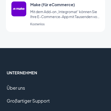
Make (für eCommerce)
Mit dem Add-on „Integromat“ können Sie
Ihre E-Commerce-App mit Tausenden von
anderen Online-Diensten verknüpfen. Mit
Kostenlos
diesem Add-on richten Sie automatische
Aktionen ganz einfach ohne
Programmierung ein. (Zur Nutzung dieses
Add-ons müssen Sie über
www.integromat.com ein Konto anlegen.)
UNTERNEHMEN
Über uns
Großartiger Support