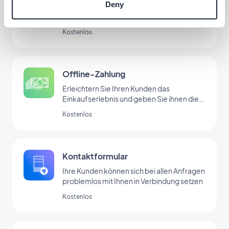
Deny
Eine neue Zahlungslösung anbieten, um
den niederländischen Markt zu erobern
Kostenlos
Offline-Zahlung
Erleichtern Sie Ihren Kunden das
Einkaufserlebnis und geben Sie ihnen die
Möglichkeit, außerhalb der App zu
Kostenlos
bezahlen. So erreichen Sie eine größere
Zielgruppe.
Kontaktformular
Ihre Kunden können sich bei allen Anfragen
problemlos mit Ihnen in Verbindung setzen
Kostenlos