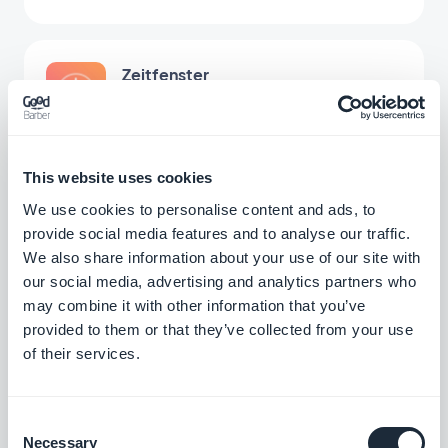
abzuholen.
Zeitfenster
Geben Sie Ihren Kunden die Möglichkeit,
die Liefer- oder Abholzeit selbst
auszuwählen
$15pro Monat
This website uses cookies
We use cookies to personalise content and ads, to
provide social media features and to analyse our traffic.
Schnelle Kaufabwicklung
We also share information about your use of our site with
Vereinfachen Sie den Bestellvorgang und
our social media, advertising and analytics partners who
optimieren Sie den Vertrieb, indem Sie
unnötige Abläufe vermeiden.
may combine it with other information that you’ve
$5pro Monat
provided to them or that they’ve collected from your use
of their services.
Stripe-Erweiterung
Consent
Bieten Sie in Ihrem Store zusätzliche
Necessary
Zahlungsmethoden mit Stripe Extended.
Selection