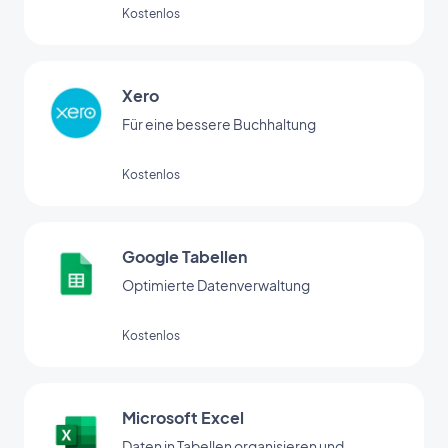
anderen Online-Diensten verknüpfen. Mit
Kostenlos
diesem Add-on richten Sie automatische
Aktionen ganz einfach ohne
Programmierung ein. (Zur Nutzung dieses
Add-ons müssen Sie über
Xero
www.integromat.com ein Konto anlegen.)
Für eine bessere Buchhaltung
Kostenlos
Google Tabellen
Optimierte Datenverwaltung
Kostenlos
Microsoft Excel
Daten in Tabellen organisieren und