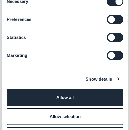
Wave
Necessary
Selection
Buchhaltung wie ein Profi
Preferences
Kostenlos
Statistics
Zoho Books
Marketing
Für eine intelligente Buchhaltung
Kostenlos
Show details
Zoho CRM
Allow all
Für bessere Kundenbeziehungen
Allow selection
Kostenlos