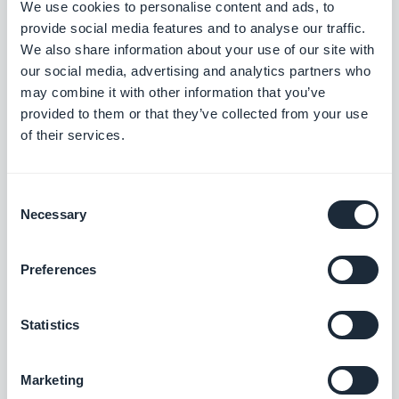
We use cookies to personalise content and ads, to
Bieten Sie eine neue Zahlungslösung für
provide social media features and to analyse our traffic.
den polnischen Markt an.
We also share information about your use of our site with
Kostenlos
our social media, advertising and analytics partners who
may combine it with other information that you’ve
provided to them or that they’ve collected from your use
of their services.
Klarna
Steigern Sie Ihren Umsatz mit der
Zahlungsoption „Jetzt kaufen, später
Consent
bezahlen“
Kostenlos
Necessary
Selection
Preferences
Apple Pay
Vereinfachen Sie die Zahlungen Ihrer
Kunden, mit nur einem Klick und in
Statistics
absoluter Sicherheit.
Kostenlos
Marketing