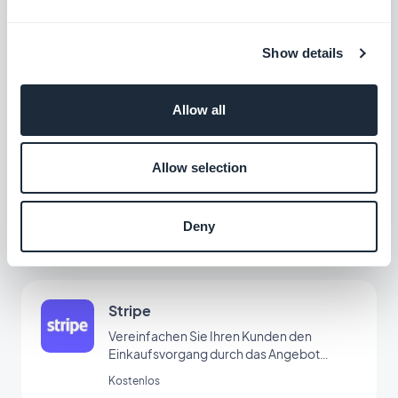
Alipay
Bieten Sie Ihren Kunden aus China eine
Show details
beliebte Zahlungslösung an.
Kostenlos
Allow all
iDeal
Allow selection
Eine neue Zahlungslösung anbieten, um
den niederländischen Markt zu erobern
Deny
Kostenlos
Stripe
Vereinfachen Sie Ihren Kunden den
Einkaufsvorgang durch das Angebot
verschiedener Zahlungsmethoden
Kostenlos