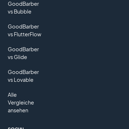
GoodBarber
vs Bubble
GoodBarber
vs FlutterFlow
GoodBarber
vs Glide
GoodBarber
vs Lovable
Alle
Vergleiche
ansehen