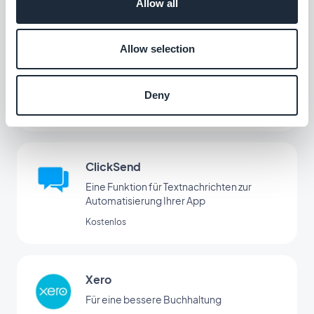
Nutzerverhaltens und zur
Allow all
Marketingoptimierung
Allow selection
Stripe-Erweiterung
Bieten Sie in Ihrem Store zusätzliche
Zahlungsmethoden mit Stripe Extended.
Deny
Kostenlos
ClickSend
Eine Funktion für Textnachrichten zur
Automatisierung Ihrer App
Kostenlos
Xero
Für eine bessere Buchhaltung