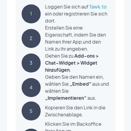
Loggen Sie sich auf
Tawk.to
1
ein oder registrieren Sie sich
dort.
Erstellen Sie eine
Eigenschaft, indem Sie den
2
Namen Ihrer App und den
Link zu ihr angeben.
Gehen Sie zu
Add-ons >
3
Chat-Widget > Widget
hinzufügen
.
Geben Sie den Namen ein,
wählen Sie
„Embed"
aus und
4
wählen Sie
„Implementieren“
aus.
Kopieren Sie den Link in die
5
Zwischenablage.
Klicken Sie im Backoffice
Ihrer App im