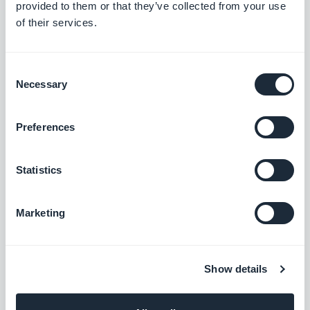
provided to them or that they’ve collected from your use
of their services.
Make (für eCommerce)
Mit dem Add-on „Integromat“ können Sie
Ihre E-Commerce-App mit Tausenden von
Consent
anderen Online-Diensten verknüpfen. Mit
Necessary
Kostenlos
Selection
diesem Add-on richten Sie automatische
Aktionen ganz einfach ohne
Programmierung ein. (Zur Nutzung dieses
Preferences
Add-ons müssen Sie über
Facebook Shops
www.integromat.com ein Konto anlegen.)
Verkaufen Sie Ihre Produkte direkt über
Statistics
den Facebook Shops
Kostenlos
Marketing
Meta Pixel & App Events
Show details
App-Integration von Meta Pixel (ehemals
Facebook Pixel) und dem Facebook Event
Analytics SDK zur Analyse des
Kostenlos