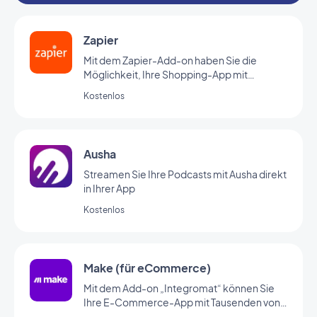
Zapier
Mit dem Zapier-Add-on haben Sie die
Möglichkeit, Ihre Shopping-App mit
Tausenden von anderen Online-Diensten zu
Kostenlos
verbinden. Dank dieses Add-ons erstellen
Sie ganz leicht Automatisierungen, ohne
diese selbst programmieren zu müssen. (Sie
müssen einen Account bei zapier haben, um
Ausha
dieses Add-on verwenden zu können.)
Streamen Sie Ihre Podcasts mit Ausha direkt
in Ihrer App
Kostenlos
Make (für eCommerce)
Mit dem Add-on „Integromat“ können Sie
Ihre E-Commerce-App mit Tausenden von
anderen Online-Diensten verknüpfen. Mit