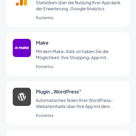
Statistiken über die Nutzung Ihrer App dank
der Erweiterung „Google Analytics
Kostenlos
Make
Mit dem Make-Add-on haben Sie die
Möglichkeit, Ihre Shopping-App mit
Tausenden von anderen Online-Diensten zu
Kostenlos
verbinden. Dank dieses Add-ons erstellen
Sie ganz leicht Automatisierungen, ohne
diese selbst programmieren zu müssen. (Sie
müssen einen Account bei make haben, um
Plugin „WordPress“
dieses Add-on verwenden zu können.)
Automatisches Teilen Ihrer WordPress-
Websiteinhalte über Ihre App mit dem
WordPress-Plugin von GoodBarber
Kostenlos