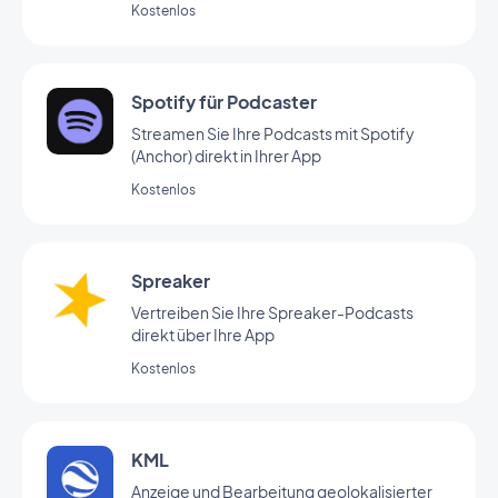
Kostenlos
diesem Add-on richten Sie automatische
Aktionen ganz einfach ohne
Programmierung ein. (Zur Nutzung dieses
Add-ons müssen Sie über
Spotify für Podcaster
www.integromat.com ein Konto anlegen.)
Streamen Sie Ihre Podcasts mit Spotify
(Anchor) direkt in Ihrer App
Kostenlos
Spreaker
Vertreiben Sie Ihre Spreaker-Podcasts
direkt über Ihre App
Kostenlos
KML
Anzeige und Bearbeitung geolokalisierter