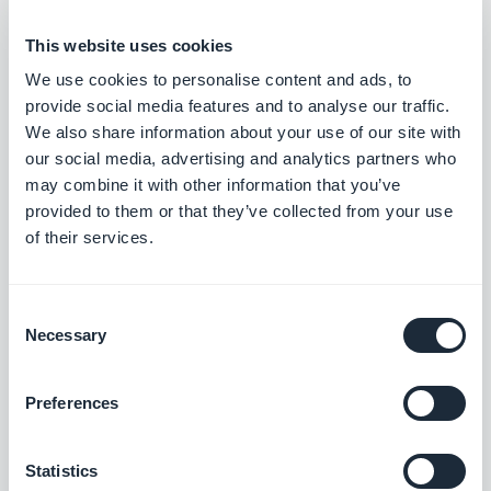
Vertreiben Sie Ihre Spreaker-Podcasts
This website uses cookies
direkt über Ihre App
We use cookies to personalise content and ads, to
Kostenlos
provide social media features and to analyse our traffic.
We also share information about your use of our site with
our social media, advertising and analytics partners who
Ausha
may combine it with other information that you’ve
Streamen Sie Ihre Podcasts mit Ausha
provided to them or that they’ve collected from your use
direkt in Ihrer App
of their services.
Kostenlos
Consent
Necessary
Selection
Simplecast
Preferences
Kostenlos
Statistics