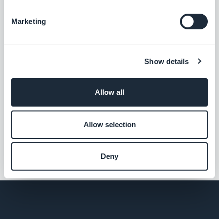
Eigene Veranstaltungen
Marketing
Mit der Integration „Eigene
Veranstaltungen“ für benutzerdefinierte
Feeds von GoodBarber teilen Sie
Kostenlos
Veranstaltungen über Ihren eigenen
Show details
benutzerdefinierten Feed.
Allow all
Substack
Vereinheitlichen Sie Ihre Inhalte, stärken
Sie Ihr Auftreten
Allow selection
Kostenlos
Deny