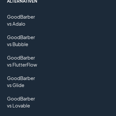
ALTERNATIVEN
GoodBarber
vs Adalo
GoodBarber
vs Bubble
GoodBarber
vs FlutterFlow
GoodBarber
vs Glide
GoodBarber
vs Lovable