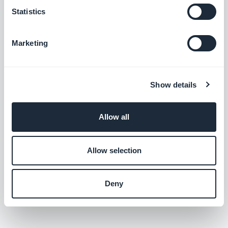
GoodBarber synchronisieren Sie Ihre
externen Webinhalte mit Ihrer App.
Statistics
Kostenlos
Marketing
YouTube
Mit der YouTube-Integration von
GoodBarber veröffentlichen Sie die
Show details
Inhalte Ihres YouTube-Kanals automatisch
Kostenlos
auch in Ihrer App.
Allow all
Podcast-Feed
Allow selection
Bieten Sie Ihren Nutzern direkten Zugang
zu Ihren Podcasts.
Kostenlos
Deny