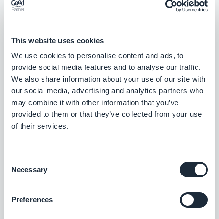
Countly
This website uses cookies
Analysieren Sie die Nutzungsstatistiken
We use cookies to personalise content and ads, to
Ihrer App
provide social media features and to analyse our traffic.
Kostenlos
We also share information about your use of our site with
our social media, advertising and analytics partners who
may combine it with other information that you’ve
provided to them or that they’ve collected from your use
Meta Pixel & App Events
of their services.
App-Integration von Meta Pixel (ehemals
Facebook Pixel) und dem Facebook Event
Analytics SDK zur Analyse des
Kostenlos
Consent
Nutzerverhaltens und zur
Necessary
Marketingoptimierung
Selection
RSS-Feed
Preferences
Mit der RSS-Feed-Integration von