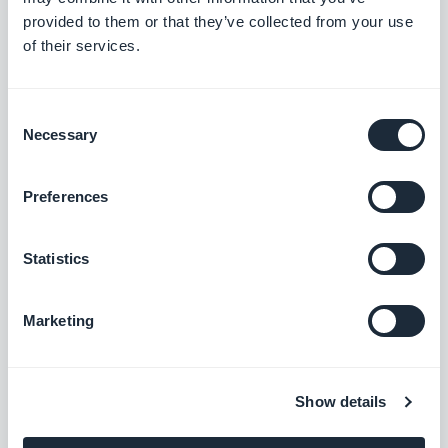
provided to them or that they’ve collected from your use
Erweiterungen
of their services.
Consent
Necessary
Selection
Bereich „Einreichungen“
Preferences
Nutzergenerierte Inhalte direkt in Ihrer
App. Interagieren Sie mit Ihrer
Nutzerschaft – über den Bereich
Kostenlos
„Einreichungen“ von GoodBarber
Statistics
Marketing
Formular
Mit der Integration für Formulare von
GoodBarber können Sie mit den Nutzern
Ihrer App interagieren und Daten erheben.
Show details
Kostenlos