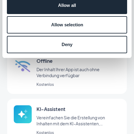
Allow all
App-Anleitung
Erstellen Sie ein integriertes Tutorial und
Allow selection
führen Sie Ihre Nutzer durch den ersten
Start Ihrer App
$5pro Monat
Deny
Offline
Der Inhalt Ihrer App ist auch ohne
Verbindung verfügbar
Kostenlos
KI-Assistent
Vereinfachen Sie die Erstellung von
Inhalten mit dem KI-Assistenten,
angetrieben von OpenAI
Kostenlos