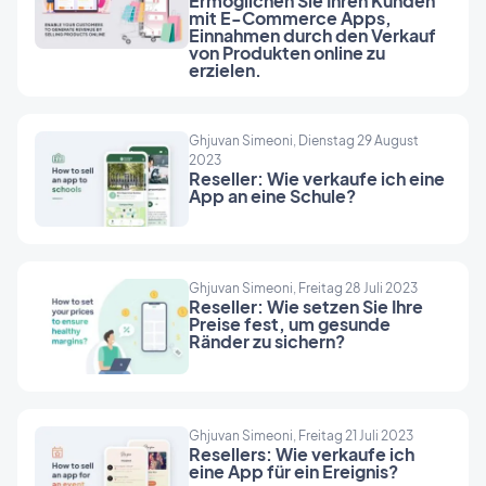
Ermöglichen Sie Ihren Kunden
Markteinführung dennoch eine Menge zu
mit E-Commerce Apps,
Einnahmen durch den Verkauf
beachten, und dieses eBook wird Sie bei der
von Produkten online zu
Navigation durch den Prozess begleiten.
erzielen.
Ghjuvan Simeoni, Dienstag 29 August
2023
Reseller: Wie verkaufe ich eine
App an eine Schule?
Ghjuvan Simeoni, Freitag 28 Juli 2023
Reseller: Wie setzen Sie Ihre
Preise fest, um gesunde
Ränder zu sichern?
Ghjuvan Simeoni, Freitag 21 Juli 2023
Resellers: Wie verkaufe ich
eine App für ein Ereignis?