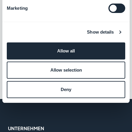
Anwendungen: Übernehmen
Sie die Verantwortung für den
Marketing
Erfolg Ihrer Kunden
Christophe Spinetti, Freitag 27 Mai 2022
Show details
Wie wählen Sie Ihr Tool zum
Übernehmen und
Weiterverkaufen von mobilen
Apps?
Allow all
Allow selection
1
2
3
Deny
UNTERNEHMEN