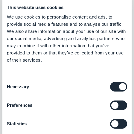
Resellers: 10 Aktivitäten, die
Sie mit Ihrer Agentur für
This website uses cookies
Wiederverkäufer von
Anwendungen übernehmen
We use cookies to personalise content and ads, to
können
provide social media features and to analyse our traffic.
We also share information about your use of our site with
our social media, advertising and analytics partners who
Ghjuvan Simeoni, Freitag 2 September
may combine it with other information that you’ve
2022
Agency Spotlight: BPM hilft
provided to them or that they’ve collected from your use
Unternehmern bei der
Entwicklung ihrer digitalen
of their services.
Präsenz.
Consent
Christophe Spinetti, Freitag 29 Juli 2022
Necessary
Selection
Resellers: Wie kann man die
Ferienzeit nutzen?
Preferences
Statistics
Christophe Spinetti, Montag 4 Juli 2022
Anbieter mobiler