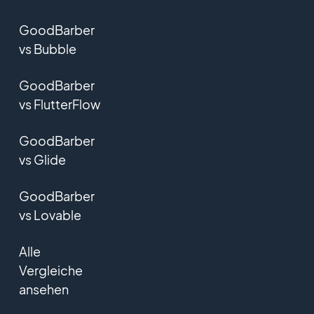
GoodBarber
vs Bubble
GoodBarber
vs FlutterFlow
GoodBarber
vs Glide
GoodBarber
vs Lovable
Alle
Vergleiche
ansehen