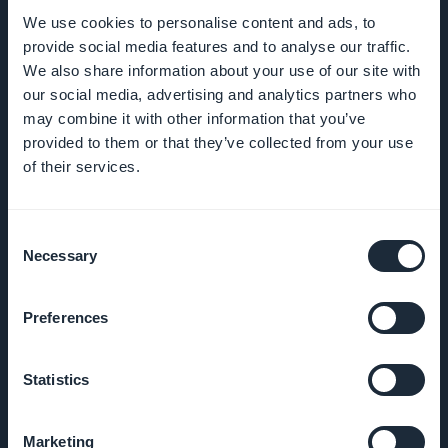
We use cookies to personalise content and ads, to
PRODUKT
provide social media features and to analyse our traffic.
We also share information about your use of our site with
our social media, advertising and analytics partners who
e-Commerce
may combine it with other information that you’ve
app erstellen
provided to them or that they’ve collected from your use
of their services.
App Erstellen
PWA Erstellen
Consent
Necessary
Selection
Liste der
Erweiterungen
Preferences
App
Statistics
Wiederverkäufer
Programm
Marketing