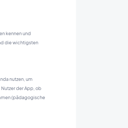
nen kennen und
nd die wichtigsten
enda nutzen, um
e Nutzer der App, ob
stimmen (pädagogische