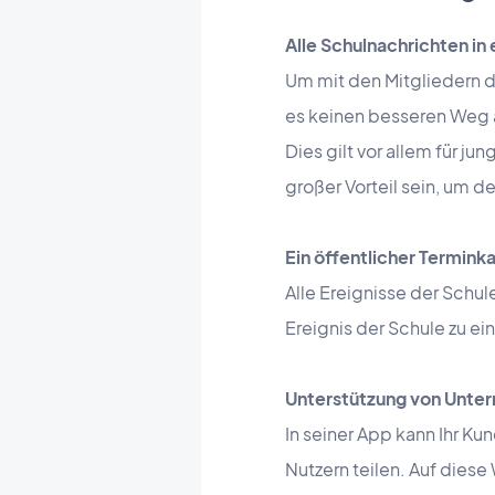
Alle Schulnachrichten in
Um mit den Mitgliedern d
es keinen besseren Weg al
Dies gilt vor allem für j
großer Vorteil sein, um d
Ein öffentlicher Termink
Alle Ereignisse der Schu
Ereignis der Schule zu e
Unterstützung von Unter
In seiner App kann Ihr Ku
Nutzern teilen. Auf diese