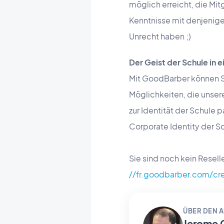
möglich erreicht, die Mit
Kenntnisse mit denjenig
Unrecht haben ;)
Der Geist der Schule in 
Mit GoodBarber können Sie
Möglichkeiten, die unsere
zur Identität der Schule 
Corporate Identity der S
Sie sind noch kein Reselle
//fr.goodbarber.com/cre
ÜBER DEN 
Jerome 