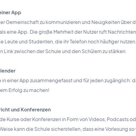
 einer App
er Gemeinschaft zu kommunizieren und Neuigkeiten über die
s eine App. Die große Mehrheit der Nutzer ruft Nachrichten 
unge Leute und Studenten, die ihr Telefon noch häufiger nutzen
en Link zwischen der Schule und den Schülern zu stärken.
alender
le in einer App zusammengefasst und für jeden zugänglich: d
inem Erfolg zu machen!
richt und Konferenzen
nde Kurse oder Konferenzen in Form von Videos, Podcasts ode
 Weise kann die Schule sicherstellen, dass eine Vorlesung s