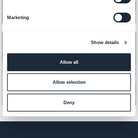
Marketing
Show details
Allow all
INHALT
So zeigen Sie eine Fotogalerie an
Allow selection
Deny