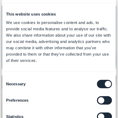
This website uses cookies
We use cookies to personalise content and ads, to
INHALT
provide social media features and to analyse our traffic.
So passen Sie Ihre 404-Fehlerseite
We also share information about your use of our site with
our social media, advertising and analytics partners who
an
may combine it with other information that you’ve
provided to them or that they’ve collected from your use
of their services.
Consent
Necessary
Selection
Preferences
INHALT
So erstellen Sie Artikel
Statistics