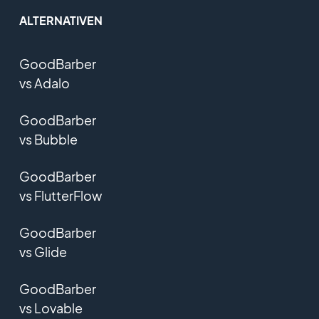
ALTERNATIVEN
GoodBarber
vs Adalo
GoodBarber
vs Bubble
GoodBarber
vs FlutterFlow
GoodBarber
vs Glide
GoodBarber
vs Lovable