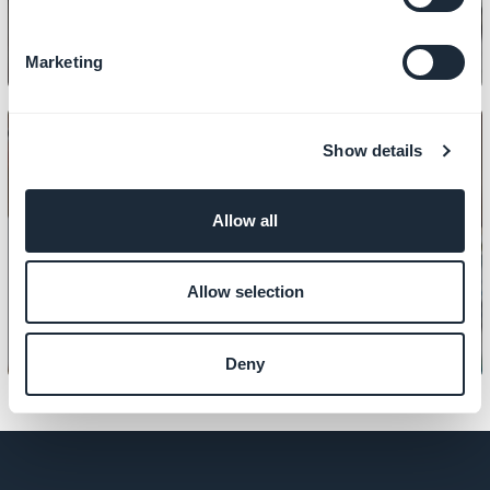
Marketing
Show details
Allow all
INHALT
So zeigen Sie eine Fotogalerie an
Allow selection
Deny