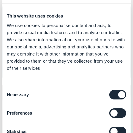
This website uses cookies
We use cookies to personalise content and ads, to
INHALT
provide social media features and to analyse our traffic.
So passen Sie Ihre 404-Fehlerseite
We also share information about your use of our site with
our social media, advertising and analytics partners who
an
may combine it with other information that you’ve
provided to them or that they’ve collected from your use
of their services.
Consent
Necessary
Selection
Preferences
INHALT
So erstellen Sie Artikel
Statistics