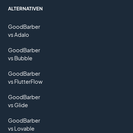
ALTERNATIVEN
GoodBarber
vs Adalo
GoodBarber
vs Bubble
GoodBarber
vs FlutterFlow
GoodBarber
vs Glide
GoodBarber
vs Lovable