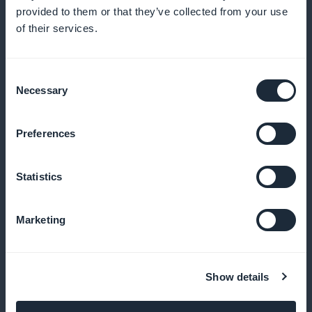
um das Lernen zu fördern
provided to them or that they’ve collected from your use
of their services.
Benachrichtigen Sie Ihre Nutzer über neue Kurse und
philosophische Veranstaltungen
Consent
Necessary
Selection
Hinzufügen eines Podcast-Formats zum
Preferences
einfachen Anhören von Kursen
Ermöglicht es den Lernenden, unterwegs
Statistics
philosophischen Diskussionen zu folgen
Marketing
Hinzufügen einer Favoriten-Erweiterung
Show details
zum Speichern wichtiger Texte