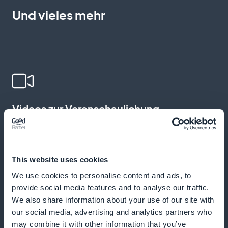
Und vieles mehr
Videos zur Veranschaulichung
philosophischer Konzepte hinzufügen
Bieten Sie lebendige Erklärungen, Vorträge und
This website uses cookies
detaillierte Videoanalysen
We use cookies to personalise content and ads, to
provide social media features and to analyse our traffic.
We also share information about your use of our site with
Senden Sie Push-Benachrichtigungen,
our social media, advertising and analytics partners who
may combine it with other information that you’ve