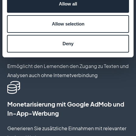
Benutzer können ihre bevorzugten Vorlesungen und
Allow all
Kurse speichern
Allow selection
Bieten Sie einen Offline-Modus für
Deny
verbindungslose Konsultationen an
Ermöglicht den Lernenden den Zugang zu Texten und
Analysen auch ohne Internetverbindung
Monetarisierung mit Google AdMob und
In-App-Werbung
Generieren Sie zusätzliche Einnahmen mit relevanter