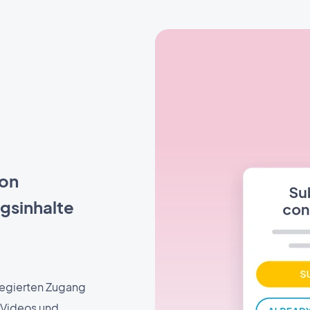
von
gsinhalte
legierten Zugang
 Videos und