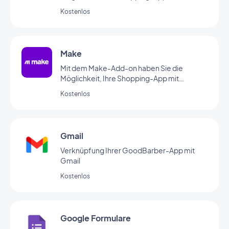
Tausenden von anderen Online-Diensten zu
Kostenlos
verbinden. Dank dieses Add-ons erstellen
Sie ganz leicht Automatisierungen, ohne
diese selbst programmieren zu müssen. (Sie
müssen einen Account bei zapier haben, um
Make
dieses Add-on verwenden zu können.)
Mit dem Make-Add-on haben Sie die
Möglichkeit, Ihre Shopping-App mit
Tausenden von anderen Online-Diensten zu
Kostenlos
verbinden. Dank dieses Add-ons erstellen
Sie ganz leicht Automatisierungen, ohne
diese selbst programmieren zu müssen. (Sie
müssen einen Account bei make haben, um
Gmail
dieses Add-on verwenden zu können.)
Verknüpfung Ihrer GoodBarber-App mit
Gmail
Kostenlos
Google Formulare