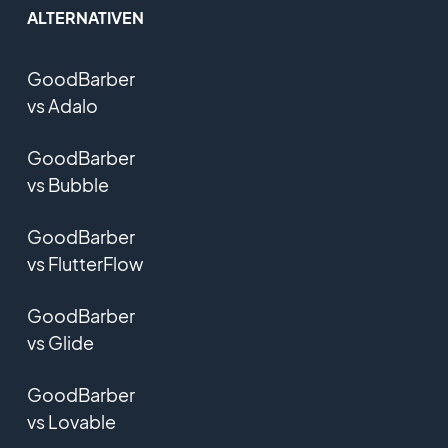
ALTERNATIVEN
GoodBarber
vs Adalo
GoodBarber
vs Bubble
GoodBarber
vs FlutterFlow
GoodBarber
vs Glide
GoodBarber
vs Lovable