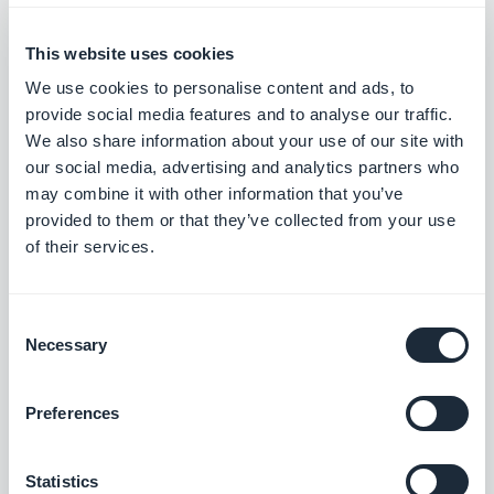
Integrieren Sie flüssige und fesselnde
Animationen in Ihre App.
This website uses cookies
Kostenlos
We use cookies to personalise content and ads, to
provide social media features and to analyse our traffic.
We also share information about your use of our site with
our social media, advertising and analytics partners who
Personalisierter Domainname
may combine it with other information that you’ve
Stärken Sie Ihre Markenidentität mit einer
provided to them or that they’ve collected from your use
einheitlichen Domain für Ihre Progressive
Web App.
of their services.
Kostenlos
Consent
Necessary
Google Sitemap & Search Console
Selection
Optimieren Sie die Sichtbarkeit Ihrer PWA
auf Google.
Preferences
Kostenlos
Statistics